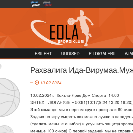
ESILEHT
UUDISED
PILDIGALERII
AJA
Рахвалига Ида-Вирумаа.Мужч
10.02.2024
10.02.2024г. Кохтла-Ярве Дом Спорта 14.00
ЭНТЕХ - ЛЮГАНУЗЕ = 50:81(10:17;9:24;13;20;18:20;
Этой команде мы в первом круге проиграли 60 очко
Задача на игру сыграть как можно лучше в нападен
(сделать меньше ошибок) и улучшить защиту(пропу
меньше 100 очков).С первой задачей мы не справи