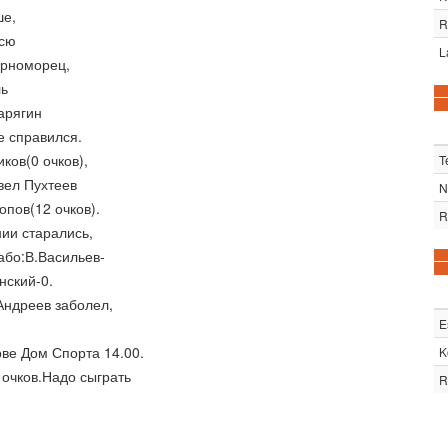
ше,
R
всю
L
ерноморец,
ль
арягин
е справился.
ков(0 очков),
T
вел Пухтеев
N
опов(12 очков).
R
ии старались,
або:В.Васильев-
нский-0.
.Андреев заболел,
E
ве Дом Спорта 14.00.
K
очков.Надо сыграть
R