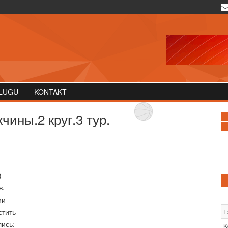
LUGU
KONTAKT
ины.2 круг.3 тур.
)
в.
ии
стить
E
лись:
K