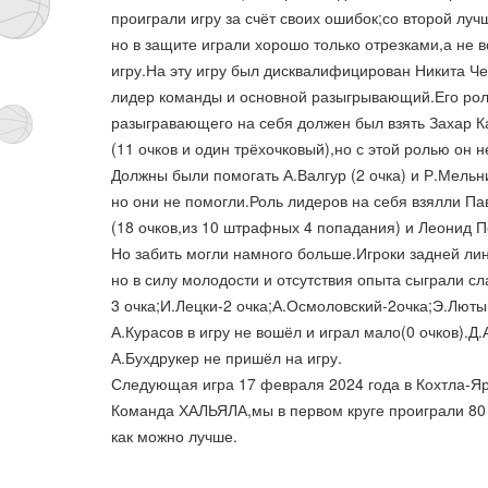
проиграли игру за счёт своих ошибок;со второй луч
но в защите играли хорошо только отрезками,а не 
игру.На эту игру был дисквалифицирован Никита Ч
лидер команды и основной разыгрывающий.Его ро
разыгравающего на себя должен был взять Захар К
(11 очков и один трёхочковый),но с этой ролью он н
Должны были помогать А.Валгур (2 очка) и Р.Мельни
но они не помогли.Роль лидеров на себя взялли Па
(18 очков,из 10 штрафных 4 попадания) и Леонид П
Но забить могли намного больше.Игроки задней лин
но в силу молодости и отсутствия опыта сыграли сл
3 очка;И.Лецки-2 очка;А.Осмоловский-2очка;Э.Люты
А.Курасов в игру не вошёл и играл мало(0 очков).Д
А.Бухдрукер не пришёл на игру.
Следующая игра 17 февраля 2024 года в Кохтла-Яр
Команда ХАЛЬЯЛА,мы в первом круге проиграли 80 
как можно лучше.