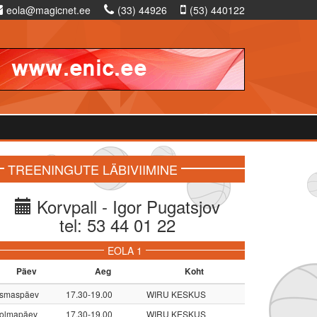
eola@magicnet.ee
(33) 44926
(53) 440122
TREENINGUTE LÄBIVIIMINE
Korvpall - Igor Pugatsjov
tel: 53 44 01 22
EOLA 1
Päev
Aeg
Koht
smaspäev
17.30-19.00
WIRU KESKUS
olmapäev
17.30-19.00
WIRU KESKUS