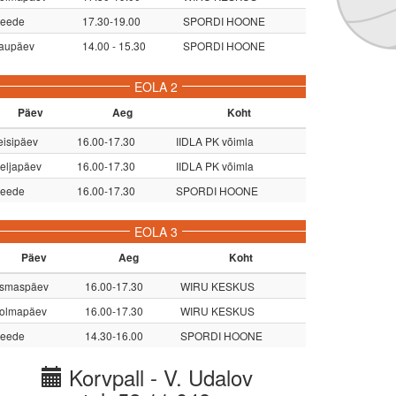
eede
17.30-19.00
SPORDI HOONE
aupäev
14.00 - 15.30
SPORDI HOONE
EOLA 2
Päev
Aeg
Koht
eisipäev
16.00-17.30
IIDLA PK võimla
eljapäev
16.00-17.30
IIDLA PK võimla
eede
16.00-17.30
SPORDI HOONE
EOLA 3
Päev
Aeg
Koht
smaspäev
16.00-17.30
WIRU KESKUS
olmapäev
16.00-17.30
WIRU KESKUS
eede
14.30-16.00
SPORDI HOONE
Korvpall - V. Udalov