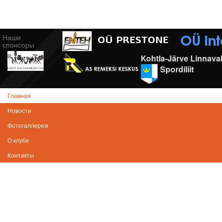
Наши
спонсоры
Kohtla-Järve Linnaval
Spordiliit
Главная
Новости
Фотогаллерея
О клубе
Контакты